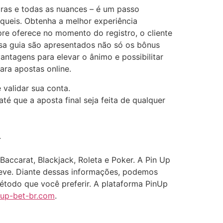
gras e todas as nuances – é um passo
ueis. Obtenha a melhor experiência
pre oferece no momento do registro, o cliente
essa guia são apresentados não só os bônus
ntagens para elevar o ânimo e possibilitar
ara apostas online.
 validar sua conta.
té que a aposta final seja feita de qualquer
.
accarat, Blackjack, Roleta e Poker. A Pin Up
breve. Diante dessas informações, podemos
étodo que você preferir. A plataforma PinUp
inup-bet-br.com
.