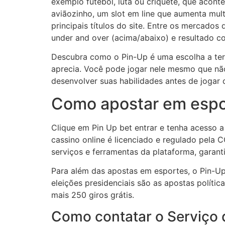
exemplo futebol, luta ou críquete, que acon
aviãozinho, um slot em line que aumenta mult
principais títulos do site. Entre os mercado
under and over (acima/abaixo) e resultado co
Descubra como o Pin-Up é uma escolha a ter 
aprecia. Você pode jogar nele mesmo que nã
desenvolver suas habilidades antes de jogar 
Como apostar em espo
Clique em Pin Up bet entrar e tenha acesso a
cassino online é licenciado e regulado pela 
serviços e ferramentas da plataforma, garant
Para além das apostas em esportes, o Pin-Up
eleições presidenciais são as apostas polít
mais 250 giros grátis.
Como contatar o Serviço d