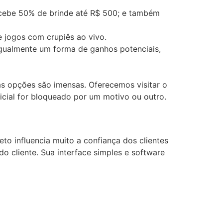
ecebe 50% de brinde até R$ 500; e também
e jogos com crupiês ao vivo.
igualmente um forma de ganhos potenciais,
as opções são imensas. Oferecemos visitar o
ficial for bloqueado por um motivo ou outro.
eto influencia muito a confiança dos clientes
 cliente. Sua interface simples e software