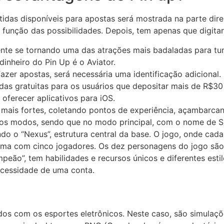
tidas disponíveis para apostas será mostrada na parte direi
 função das possibilidades. Depois, tem apenas que digitar
ente se tornando uma das atrações mais badaladas para tur
inheiro do Pin Up é o Aviator.
zer apostas, será necessária uma identificação adicional.
das gratuitas para os usuários que depositar mais de R$
ferecer aplicativos para iOS.
mais fortes, coletando pontos de experiência, açambarcan
ios modos, sendo que no modo principal, com o nome de Su
ndo o “Nexus”, estrutura central da base. O jogo, onde ca
 uma com cinco jogadores. Os dez personagens do jogo sã
”, tem habilidades e recursos únicos e diferentes estilos
necessidade de uma conta.
idos com os esportes eletrônicos. Neste caso, são simula