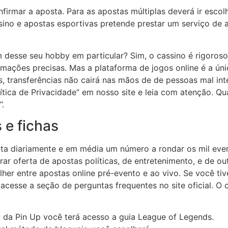
onfirmar a aposta. Para as apostas múltiplas deverá ir esc
asino e apostas esportivas pretende prestar um serviço de a
 desse seu hobby em particular? Sim, o cassino é rigoros
rmações precisas. Mas a plataforma de jogos online é a ún
s, transferências não cairá nas mãos de de pessoas mal in
olítica de Privacidade” em nosso site e leia com atenção. 
”.
e fichas
ta diariamente e em média um número a rondar os mil event
rar oferta de apostas políticas, de entretenimento, e de 
her entre apostas online pré-evento e ao vivo. Se você ti
 acesse a seção de perguntas frequentes no site oficial. O
al da Pin Up você terá acesso a guia League of Legends.