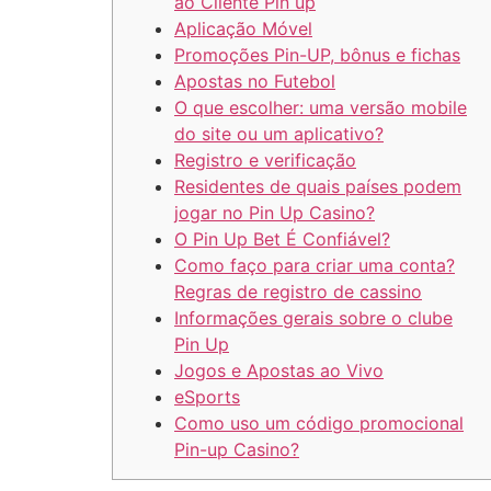
ao Cliente Pin up
Aplicação Móvel
Promoções Pin-UP, bônus e fichas
Apostas no Futebol
O que escolher: uma versão mobile
do site ou um aplicativo?
Registro e verificação
Residentes de quais países podem
jogar no Pin Up Casino?
O Pin Up Bet É Confiável?
Como faço para criar uma conta?
Regras de registro de cassino
Informações gerais sobre o clube
Pin Up
Jogos e Apostas ao Vivo
eSports
Como uso um código promocional
Pin-up Casino?