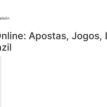
eleón
nline: Apostas, Jogos,
zil