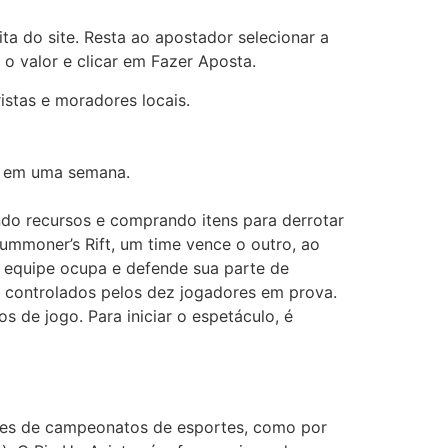
ta do site. Resta ao apostador selecionar a
 o valor e clicar em Fazer Aposta.
istas e moradores locais.
30 em uma semana.
do recursos e comprando itens para derrotar
mmoner’s Rift, um time vence o outro, ao
da equipe ocupa e defende sua parte de
o controlados pelos dez jogadores em prova.
 de jogo. Para iniciar o espetáculo, é
ções de campeonatos de esportes, como por