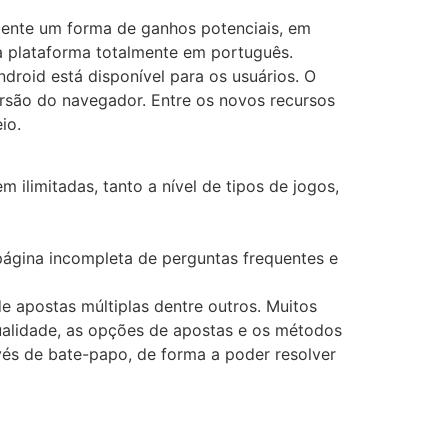
mente um forma de ganhos potenciais, em
ma plataforma totalmente em português.
droid está disponível para os usuários. O
rsão do navegador. Entre os novos recursos
io.
 ilimitadas, tanto a nível de tipos de jogos,
 página incompleta de perguntas frequentes e
 apostas múltiplas dentre outros. Muitos
ualidade, as opções de apostas e os métodos
vés de bate-papo, de forma a poder resolver