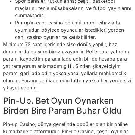
Spor bahisleri tutkunlarına; çeşitli basketbol
maçlarını, tenis müsabakalarını ve futbol yayınlarını
sunmaktadır.
Pin-up’ın canlı casino bölümü, mobil cihazlarla
uyumludur, böylece oyuncular istedikleri yerden
canlı casino oyunlarına katılabilirler.
Minimum 72 saat içerisinde size dönüş yapılır, bazı
durumlarda bu süre biraz uzayabilir. Bet’e para yatırdım
paramı kaybettim paramı iade edin bir de hesaba para
yatıramıyorum anlamadım gitti. Sizden şikayetçiyim
paramı geri iade edin yoksa yasal yollarla mahkemelik
olurum. Paramı geri iade edin lütfen yoksa her yerde sizi
şikayet ederim.
Pin-Up. Bet Oyun Oynarken
Birden Bire Param Buhar Oldu
Pin-up Casino, dünya genelinde popüler olan bir online
kumarhane platformudur. Pin-up Casino, çeşitli oyunlar