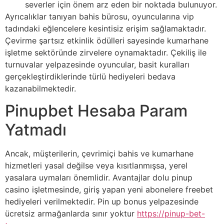
severler için önem arz eden bir noktada bulunuyor.
Ayrıcalıklar tanıyan bahis bürosu, oyuncularına vip
tadındaki eğlencelere kesintisiz erişim sağlamaktadır.
Çevirme şartsız etkinlik ödülleri sayesinde kumarhane
işletme sektöründe zirvelere oynamaktadır. Çekiliş ile
turnuvalar yelpazesinde oyuncular, basit kuralları
gerçekleştirdiklerinde türlü hediyeleri bedava
kazanabilmektedir.
Pinupbet Hesaba Param
Yatmadı
Ancak, müşterilerin, çevrimiçi bahis ve kumarhane
hizmetleri yasal değilse veya kısıtlanmışsa, yerel
yasalara uymaları önemlidir. Avantajlar dolu pinup
casino işletmesinde, giriş yapan yeni abonelere freebet
hediyeleri verilmektedir. Pin up bonus yelpazesinde
ücretsiz armağanlarda sınır yoktur
https://pinup-bet-