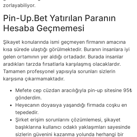
zorlayabiliyor.
Pin-Up.Bet Yatırılan Paranın
Hesaba Geçmemesi
Şikayet konularında ismi geçmeyen firmanın amacına
kısa sürede ulaştığı görülmektedir. Buranın insanlara iyi
gelen ortamının yer aldığı ortadadır. Burada insanlar
aradıkları tarzda fırsatlarla karşılaşmış olacaklardır.
Tamamen profesyonel yapısıyla sorunları sizlerin
karşısına çıkarmamaktadır.
Mefete cep cüzdan aracılığıyla pin-up sitesine 95₺
gönderdim.
Heyecanın doyasıya yaşandığı firmada coşku en
tepededir.
Şirket erişim sorunlarını çözümlemesi, şikayet
başlıklarına kullanıcı odaklı yaklaşımları sayesinde
sizlerin güvenini kazanma yolunda herhangi bir