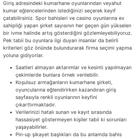
Giriş adresindeki kumarhane oyunlarından veyahut
kumar eğlencelerinden istediğinizi seçerek keyif
çatabilirsiniz. Spor bahisleri ve casino oyunlarına ev
sahipliği yapan şirket sayısının her geçen gün yükselen
bir ivme halinde artış gösterdiğini gözlemleyebiliyoruz.
Pek tabii bu oyunlara ilgi duyan insanlar da belirli
kriterleri göz önünde bulundurarak firma seçimi yapma
yoluna gidiyorlar.
Saatleri almayan aktarımlar ve kesinti yapılmayan
çekimlerde bunlara örnek verilebilir.
Koşulsuz armağanların kumarhane şirketi,
oyuncularına eğlendirirken kazandıran giriş
sayfasıyla renkli oyunlarının keyfini
çıkarttırmaktadır.
Verilerinizi hatalı sunan ve kayıt sırasında
hassasiyet göstermeyen kişiler tabii ki sorunları
yaşayabilirler.
Pin-up şikayet başlıkları da bu anlamda bahis