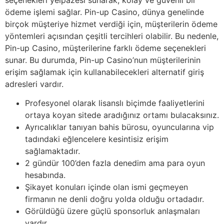
ödeme işlemi sağlar. Pin-up Casino, dünya genelinde
birçok müşteriye hizmet verdiği için, müşterilerin ödeme
yöntemleri açısından çeşitli tercihleri olabilir. Bu nedenle,
Pin-up Casino, müşterilerine farklı ödeme seçenekleri
sunar. Bu durumda, Pin-up Casino’nun müşterilerinin
erişim sağlamak için kullanabilecekleri alternatif giriş
adresleri vardır.
Profesyonel olarak lisanslı biçimde faaliyetlerini
ortaya koyan sitede aradığınız ortamı bulacaksınız.
Ayrıcalıklar tanıyan bahis bürosu, oyuncularına vip
tadındaki eğlencelere kesintisiz erişim
sağlamaktadır.
2 gündür 100’den fazla denedim ama para oyun
hesabında.
Şikayet konuları içinde olan ismi geçmeyen
firmanın ne denli doğru yolda olduğu ortadadır.
Görüldüğü üzere güçlü sponsorluk anlaşmaları
vardır.