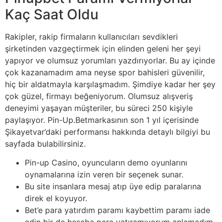
Kaç Saat Oldu
Rakipler, rakip firmaların kullanıcıları sevdikleri
şirketinden vazgeçtirmek için elinden geleni her şeyi
yapıyor ve olumsuz yorumları yazdırıyorlar. Bu ay içinde
çok kazanamadım ama neyse spor bahisleri güvenilir,
hiç bir aldatmayla karşılaşmadım. Şimdiye kadar her şey
çok güzel, firmayı beğeniyorum. Olumsuz alışveriş
deneyimi yaşayan müşteriler, bu süreci 250 kişiyle
paylaşıyor. Pin-Up.Betmarkasının son 1 yıl içerisinde
Şikayetvar’daki performansı hakkında detaylı bilgiyi bu
sayfada bulabilirsiniz.
Pin-up Casino, oyuncuların demo oyunlarını
oynamalarına izin veren bir seçenek sunar.
Bu site insanlara mesaj atıp üye edip paralarına
direk el koyuyor.
Bet’e para yatırdım paramı kaybettim paramı iade