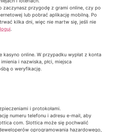
ejach i loteriach.
ro zaczynasz przygodę z grami online, czy po
ternetowej lub pobrać aplikację mobilną. Po
ć kilka dni, więc nie martw się, jeśli nie
loguj
.
e kasyno online. W przypadku wypłat z konta
ienia i nazwiska, płci, miejsca
śbą o weryfikację.
pieczeniami i protokołami.
ję numeru telefonu i adresu e-mail, aby
ttica com. Slоttіса mоżе sіę росhwаlіć
сh dеwеlореrów орrоgrаmоwаnіа hаzаrdоwеgо,