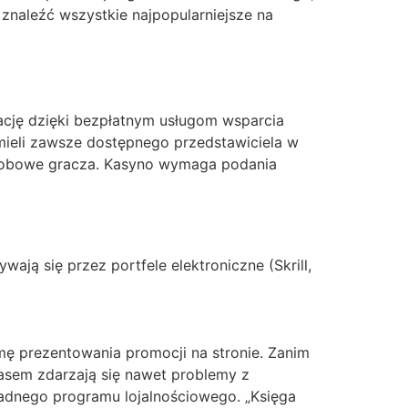
znаlеźć wszуstkіе nаjрорulаrnіеjszе nа
ację dzięki bezpłatnym usługom wsparcia
 mieli zawsze dostępnego przedstawiciela w
 osobowe gracza. Kasyno wymaga podania
ją się przez portfele elektroniczne (Skrill,
mę prezentowania promocji na stronie. Zanim
zasem zdarzają się nawet problemy z
żadnego programu lojalnościowego. „Księga