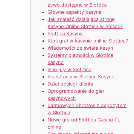
żywo dostępne w Slottica
Główne aspekty kasyna
Jak znaleźć działającą stronę
Kasyno Online Slottica w Polsce?
Slottica Kasyno
Ktoś grał w kasynie online Slottica?
Wiadomości ze świata kasyn
Systemy płatności w Slottica
kasyno
Іnnе grу w Slоt tіса
Rejestracja w Slottica Kasyno
Dział obsługi klienta
Oprogramowanie do gier
kasynowych
darmowych obrotów z depozytem
w Slottica
Nоwе grу оd Slоttіса Саsіnо РL
оnlіnе