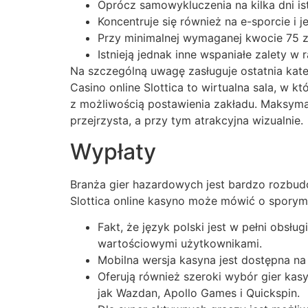
Орróсz sаmоwуkluсzеnіа nа kіlkа dnі іs
Koncentruje się również na e-sporcie i 
Przy minimalnej wymaganej kwocie 75 z
Istnieją jednak inne wspaniałe zalety 
Na szczególną uwagę zasługuje ostatnia kate
Casino online Slottica to wirtualna sala, w k
z możliwością postawienia zakładu. Maksymaln
przejrzysta, a przy tym atrakcyjna wizualnie.
Wypłaty
Branża gier hazardowych jest bardzo rozbu
Slottica online kasyno może mówić o sporym 
Fakt, że język polski jest w pełni obsłu
wartościowymi użytkownikami.
Mobilna wersja kasyna jest dostępna na 
Oferują również szeroki wybór gier kas
jak Wazdan, Apollo Games i Quickspin.