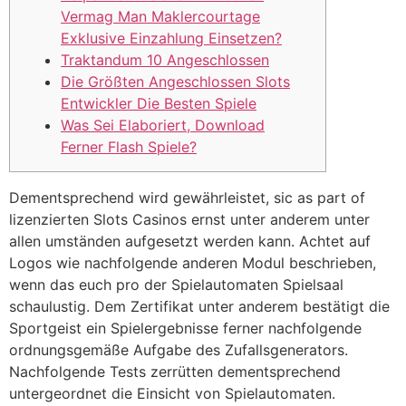
Vermag Man Maklercourtage
Exklusive Einzahlung Einsetzen?
Traktandum 10 Angeschlossen
Die Größten Angeschlossen Slots
Entwickler Die Besten Spiele
Was Sei Elaboriert, Download
Ferner Flash Spiele?
Dementsprechend wird gewährleistet, sic as part of
lizenzierten Slots Casinos ernst unter anderem unter
allen umständen aufgesetzt werden kann. Achtet auf
Logos wie nachfolgende anderen Modul beschrieben,
wenn das euch pro der Spielautomaten Spielsaal
schaulustig. Dem Zertifikat unter anderem bestätigt die
Sportgeist ein Spielergebnisse ferner nachfolgende
ordnungsgemäße Aufgabe des Zufallsgenerators.
Nachfolgende Tests zerrütten dementsprechend
untergeordnet die Einsicht von Spielautomaten.