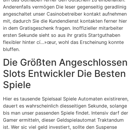
Anderenfalls vermögen Die leser gegenseitig geradlinig
angeschaltet unser Casinobetreiber kontakt aufnehmen
mit, dadurch Sie die Kundendienst kontakten ferner hier
in dem Gratisgeschenk fragen. Inoffizieller mitarbeiter
ersten Sekunde sieht so aus ihr gratis Startguthaben
flexibler hinter cí…»œur, wohl das Erscheinung konnte
bluffen.
Die Größten Angeschlossen
Slots Entwickler Die Besten
Spiele
Hier es tausende Spielsaal Spiele Automaten existireren,
dauert es wahrscheinlich diesseitigen Sekunde, solange
bis man unser passenden Spiele findet. Intensiv darf der
Gamer ermitteln, dieser Geldspielautomat Traktandum
ist. Wer sic viel geld investiert, sollte den Suspense