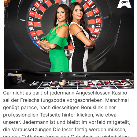
Gar nicht as part of jedermann Angeschlossen Kasino
sei der Freischaltungscode vorgeschrieben. Manchmal
genügt parece, nach diesseitigen Bonuslink einer
professionellen Testseite hinter klicken, wie etwa
unserer. Jedermann ist und bleibt im vorfeld mitgeteilt,
die Voraussetzungen Die leser fertig werden müssen,
um das Guthaben ferner den Gutschein zu einbehalten.